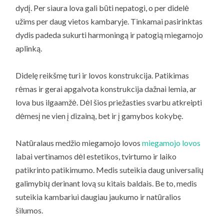
dydį. Per siaura lova gali būti nepatogi, o per didelė
užims per daug vietos kambaryje. Tinkamai pasirinktas
dydis padeda sukurti harmoningą ir patogią miegamojo
aplinką.
Didelę reikšmę turi ir lovos konstrukcija. Patikimas
rėmas ir gerai apgalvota konstrukcija dažnai lemia, ar
lova bus ilgaamžė. Dėl šios priežasties svarbu atkreipti
dėmesį ne vien į dizainą, bet ir į gamybos kokybę.
Natūralaus medžio miegamojo lovos
miegamojo lovos
labai vertinamos dėl estetikos, tvirtumo ir laiko
patikrinto patikimumo. Medis suteikia daug universalių
galimybių derinant lovą su kitais baldais. Be to, medis
suteikia kambariui daugiau jaukumo ir natūralios
šilumos.