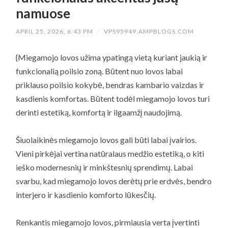
namuose
APRIL 25, 2026, 6:43 PM
/
VPS95949.AMPBLOGS.COM
{Miegamojo lovos užima ypatingą vietą kuriant jaukią ir
funkcionalią poilsio zoną. Būtent nuo lovos labai
priklauso poilsio kokybė, bendras kambario vaizdas ir
kasdienis komfortas. Būtent todėl miegamojo lovos turi
derinti estetiką, komfortą ir ilgaamžį naudojimą.
Šiuolaikinės miegamojo lovos gali būti labai įvairios.
Vieni pirkėjai vertina natūralaus medžio estetiką, o kiti
ieško modernesnių ir minkštesnių sprendimų. Labai
svarbu, kad miegamojo lovos derėtų prie erdvės, bendro
interjero ir kasdienio komforto lūkesčių.
Renkantis miegamojo lovos, pirmiausia verta įvertinti